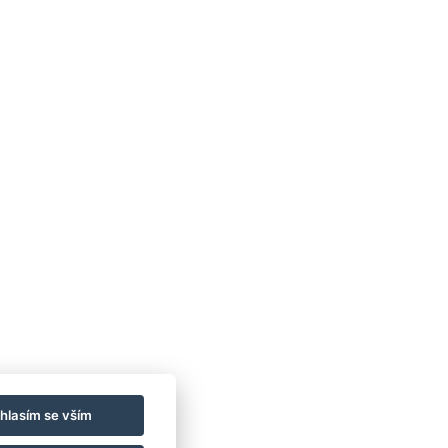
rezgal73@gmail.com
+420 775 539 123
hlasím se vším
+420 775 539 123