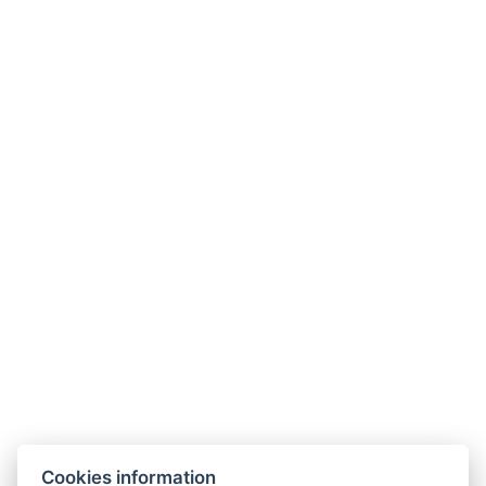
Günstige Preise Karlsbad
Wir bieten
attraktive Preise für Unterkunft in
Karlsbad
, besonders bei Direktbuchung.
Hotel Zlatý Sloup Karlsbad
Ideal für Gäste, die suchen:
günstiges Hotel Karlsbad
Hotel mit Verpflegung Karlsbad
Unterkunft im Zentrum Karlsbad
Cookies information