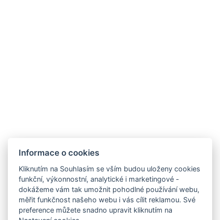
Informace o cookies
Kliknutím na Souhlasím se vším budou uloženy cookies
funkční, výkonnostní, analytické i marketingové -
dokážeme vám tak umožnit pohodlné používání webu,
rezgal73@gmail.com
měřit funkčnost našeho webu i vás cílit reklamou. Své
preference můžete snadno upravit kliknutím na
+420 775 539 123