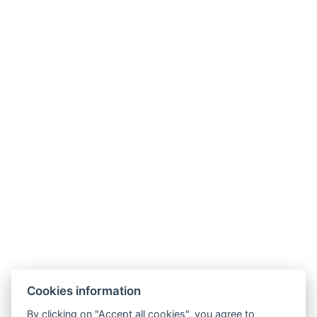
Schöne und geräumige Apartments für drei
Personen.
ANNEHMLICHKEITEN IM ZIMMER
JETZT BUCHEN
ZURÜCK ZU DEN ZIMMERN
Cookies information
By clicking on "Accept all cookies", you agree to