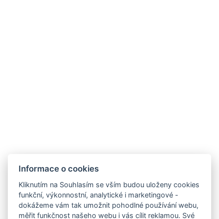
Krásné a prostorné apartmány pro tři osoby.
VYBAVENÍ POKOJE
REZERVOVAT NYNÍ
ZPĚT NA POKOJE
Informace o cookies
Kliknutím na Souhlasím se vším budou uloženy cookies
funkční, výkonnostní, analytické i marketingové -
dokážeme vám tak umožnit pohodlné používání webu,
rezgal73@gmail.com
měřit funkčnost našeho webu i vás cílit reklamou. Své