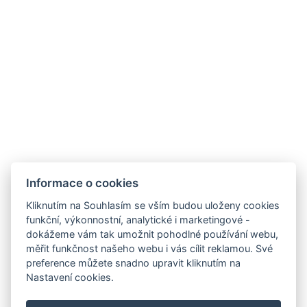
Speciální nabídka
Pro hosty tohoto víkendu jsme připravili
individuální podmínky ubytování
.
Napište nám přímo — a získejte
osobní cenu a
nejlepší podmínky
.
Informace o cookies
Kliknutím na Souhlasím se vším budou uloženy cookies
funkční, výkonnostní, analytické i marketingové -
dokážeme vám tak umožnit pohodlné používání webu,
rezgal73@gmail.com
měřit funkčnost našeho webu i vás cílit reklamou. Své
preference můžete snadno upravit kliknutím na
+420 775 539 123
Nastavení cookies.
+420 775 539 123