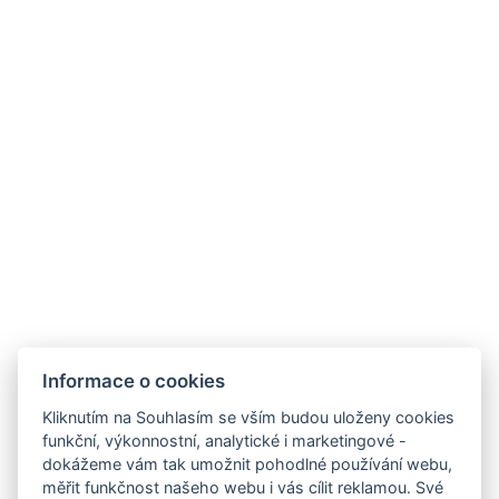
historické atmosféry
moderního komfortu
profesionální lázeňské péče
Volbou našeho hotelu si nevybíráte jen
ubytování v Karlových Varech, ale komplexní
lázeňský zážitek, který pomáhá obnovit energii,
zlepšit zdraví a užít si krásu jednoho z
nejznámějších lázeňských měst Evropy.
Informace o cookies
Kliknutím na Souhlasím se vším budou uloženy cookies
funkční, výkonnostní, analytické i marketingové -
dokážeme vám tak umožnit pohodlné používání webu,
rezgal73@gmail.com
měřit funkčnost našeho webu i vás cílit reklamou. Své